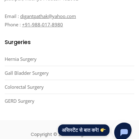
Email :
digantpathak@yahoo.com
Phone :
+91-988-017-8980
Surgeries
Hernia Surgery
Gall Bladder Surgery
Colorectal Surgery
GERD Surgery
असिस्टेंट से बात करे!
Copyright © 2025 Dr. Digant Pathak