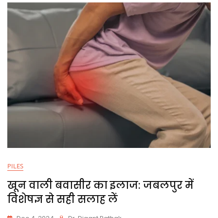
PILES
खून वाली बवासीर का इलाज: जबलपुर में
विशेषज्ञ से सही सलाह लें