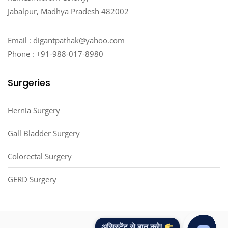
Jabalpur, Madhya Pradesh 482002
Email :
digantpathak@yahoo.com
Phone :
+91-988-017-8980
Surgeries
Hernia Surgery
Gall Bladder Surgery
Colorectal Surgery
GERD Surgery
असिस्टेंट से बात करे!